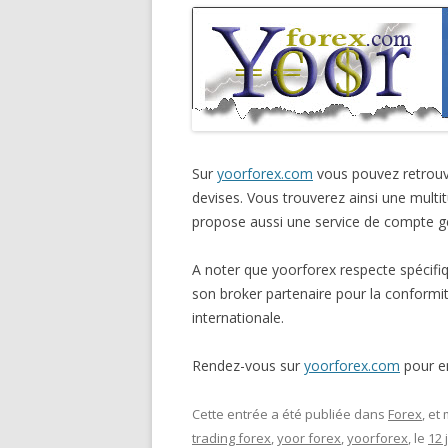
Sur
yoorforex.com
vous pouvez retrouve
devises. Vous trouverez ainsi une multi
propose aussi une service de compte gé
A noter que yoorforex respecte spécifiq
son broker partenaire pour la conformit
internationale.
Rendez-vous sur
yoorforex.com
pour en
Cette entrée a été publiée dans
Forex
, e
trading forex
,
yoor forex
,
yoorforex
, le
12 