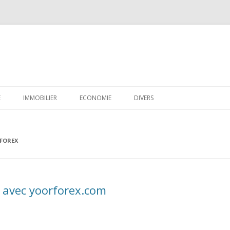
Aller
au
E
IMMOBILIER
ECONOMIE
DIVERS
contenu
CRÉDIT
FOREX
EPARGNE
FISCALITÉ
FINANCES PERSONNELLES
x avec yoorforex.com
LOGICIELS
EMPLOI