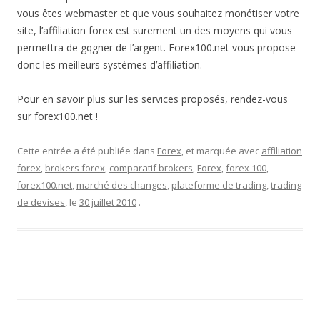
vous êtes webmaster et que vous souhaitez monétiser votre
site, l’affiliation forex est surement un des moyens qui vous
permettra de gqgner de l’argent. Forex100.net vous propose
donc les meilleurs systèmes d’affiliation.
Pour en savoir plus sur les services proposés, rendez-vous
sur forex100.net !
Cette entrée a été publiée dans
Forex
, et marquée avec
affiliation
forex
,
brokers forex
,
comparatif brokers
,
Forex
,
forex 100
,
forex100.net
,
marché des changes
,
plateforme de trading
,
trading
de devises
, le
30 juillet 2010
.