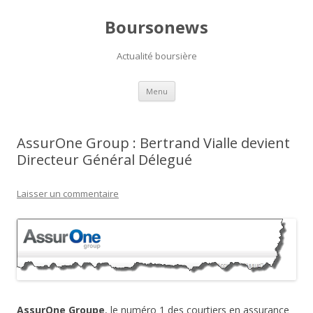
Boursonews
Actualité boursière
Aller
Menu
au
contenu
AssurOne Group : Bertrand Vialle devient
Directeur Général Délegué
Laisser un commentaire
AssurOne Groupe
, le numéro 1 des courtiers en assurance