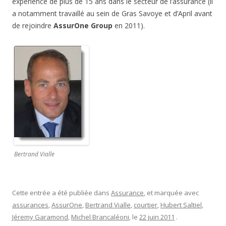
expérience de plus de 15 ans dans le secteur de l’assurance (il
a notamment travaillé au sein de Gras Savoye et d’April avant
de rejoindre
AssurOne Group
en 2011).
Bertrand Vialle
Cette entrée a été publiée dans
Assurance
, et marquée avec
assurances
,
AssurOne
,
Bertrand Vialle
,
courtier
,
Hubert Saltiel
,
Jéremy Garamond
,
Michel Brancaléoni
, le
22 juin 2011
.