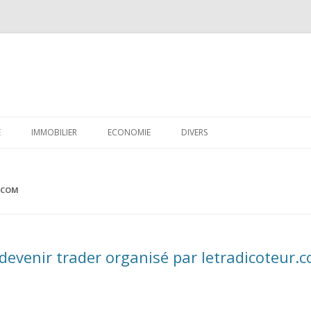
Aller
au
E
IMMOBILIER
ECONOMIE
DIVERS
contenu
CRÉDIT
.COM
EPARGNE
FISCALITÉ
FINANCES PERSONNELLES
evenir trader organisé par letradicoteur.
LOGICIELS
EMPLOI