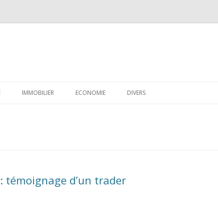
Aller
au
E
IMMOBILIER
ECONOMIE
DIVERS
contenu
CRÉDIT
EPARGNE
FISCALITÉ
FINANCES PERSONNELLES
 : témoignage d’un trader
LOGICIELS
EMPLOI