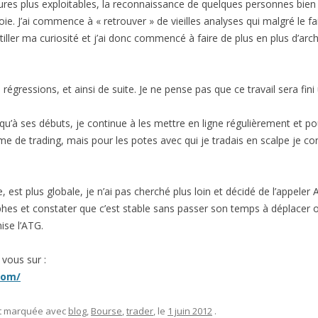
igures plus exploitables, la reconnaissance de quelques personnes bie
e. J’ai commence à « retrouver » de vieilles analyses qui malgré le fai
itiller ma curiosité et j’ai donc commencé à faire de plus en plus d’ar
égressions, et ainsi de suite. Je ne pense pas que ce travail sera fini 
u’à ses débuts, je continue à les mettre en ligne régulièrement et po
e de trading, mais pour les potes avec qui je tradais en scalpe je con
, est plus globale, je n’ai pas cherché plus loin et décidé de l’appeler
aphes et constater que c’est stable sans passer son temps à déplacer o
ise l’ATG.
 vous sur :
com/
et marquée avec
blog
,
Bourse
,
trader
, le
1 juin 2012
.