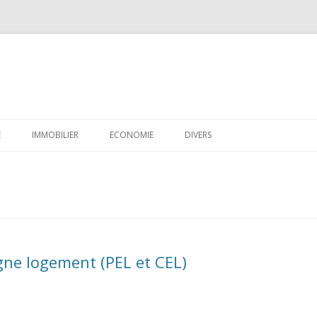
Aller
au
E
IMMOBILIER
ECONOMIE
DIVERS
contenu
CRÉDIT
EPARGNE
FISCALITÉ
FINANCES PERSONNELLES
rgne logement (PEL et CEL)
LOGICIELS
EMPLOI